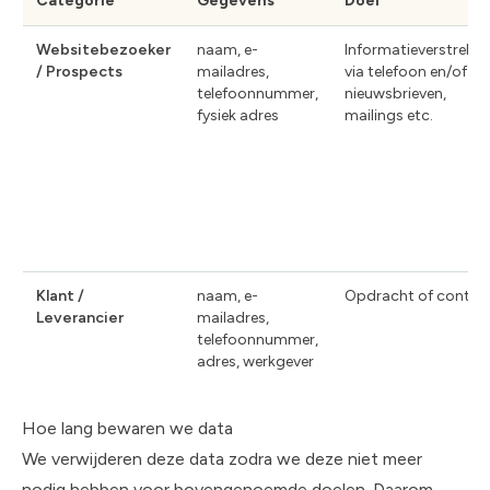
Categorie
Gegevens
Doel
Websitebezoeker
naam, e-
Informatieverstrekki
/ Prospects
mailadres,
via telefoon en/of
telefoonnummer,
nieuwsbrieven,
fysiek adres
mailings etc.
Klant /
naam, e-
Opdracht of contra
Leverancier
mailadres,
telefoonnummer,
adres, werkgever
Hoe lang bewaren we data
We verwijderen deze data zodra we deze niet meer
nodig hebben voor bovengenoemde doelen. Daarom